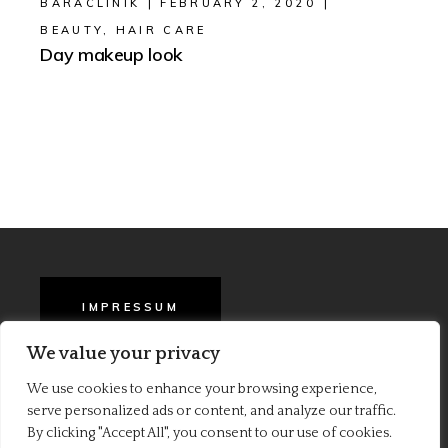
BARACLINIK
FEBRUARY 2, 2020
BEAUTY
,
HAIR CARE
Day makeup look
IMPRESSUM
We value your privacy
BARA EN AGB
We use cookies to enhance your browsing experience,
serve personalized ads or content, and analyze our traffic.
PRIVACY POLICY
By clicking "Accept All", you consent to our use of cookies.