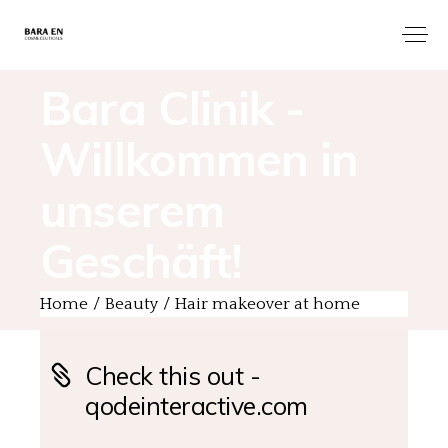
Bara Clinik -
Willkommen in
unserem
Geschäft!
Home
Beauty
Hair makeover at home
Check this out -
qodeinteractive.com