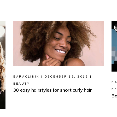
BARACLINIK
DECEMBER 18, 2019
BA
BEAUTY
30 easy hairstyles for short curly hair
B
Bo