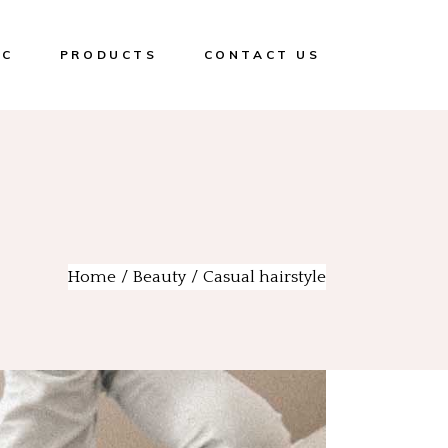
IC
PRODUCTS
CONTACT US
 Treatment
Peeling
arbon Peeling
Cleaning
wood Peeling)
Cream
eedling
Mask
D
Serum
Home
Beauty
Casual hairstyle
lifting – High
Sun
ncy Treatment
Body
ent Laser Hair
l with Diode
Hand
Hair
olysis
Eyes
 NBE 500