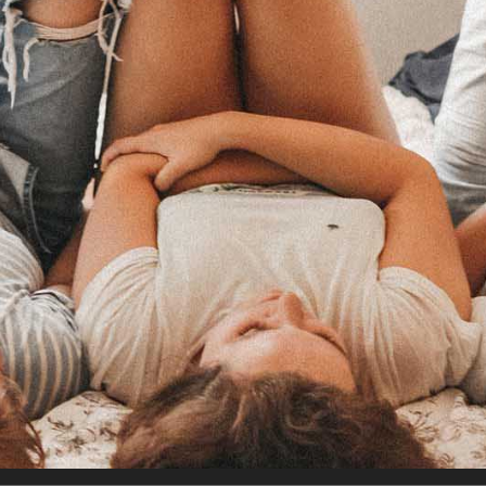
The Va
Termin
Diathe
Remov
LCN P
Yavu Ir