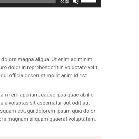
00:00
Up/Down
Arrow
keys
to
increase
or
decrease
et dolore magna aliqua. Ut enim ad minim
volume.
e dolor in reprehenderit in voluptate velit
qui officia deserunt mollit anim id est
tam rem aperiam, eaque ipsa quae ab illo
ia voluptas sit aspernatur aut odit aut
isquam est, qui dolorem ipsum quia dolor
dolore magnam aliquam quaerat voluptatem.