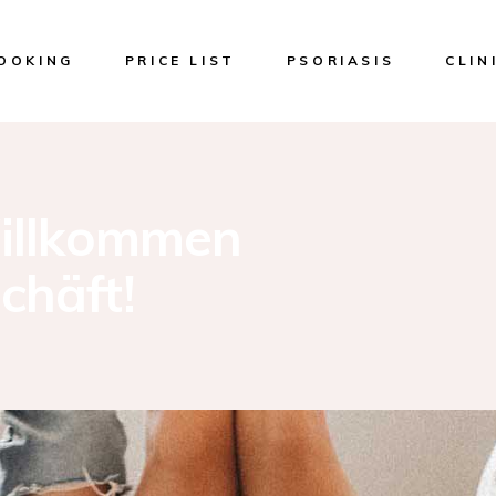
OOKING
PRICE LIST
PSORIASIS
CLIN
Facial
Face C
Willkommen
(Holly
Micron
chäft!
HiFU 3
Thermo
Freque
Perman
Remova
Laser
Cryolip
Nannic