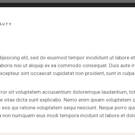
AUTY
ipisicing elit, sed do eiusmod tempor incididunt ut labore 
boris nisi ut aliquip ex ea commodo consequat. Duis aute irur
Excepteur sint occaecat cupidatat non proident, sunt in culpa 
error sit voluptatem accusantium doloremque laudantium, to
tae vitae dicta sunt explicabo. Nemo enim ipsam voluptatem qu
 eos qui ratione voluptatem sequi nesciunt. Neque porro qu
 quia non numquam eius modi tempora incidunt ut labore et 