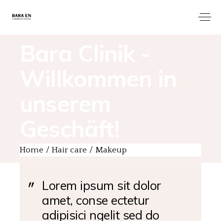
Bara Clinik -
Willkommen in
unserem
Geschäft!
Home
Hair care
Makeup
Lorem ipsum sit dolor
amet, conse ectetur
adipisici ngelit sed do