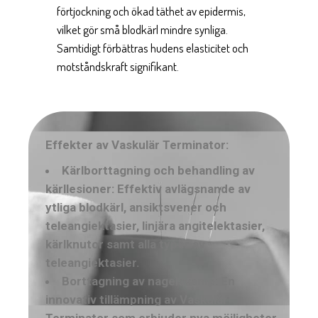
förtjockning och ökad täthet av epidermis,
vilket gör små blodkärl mindre synliga.
Samtidigt förbättras hudens elasticitet och
motståndskraft signifikant.
Effekter av Vaskulär Terminator:
Kärlborttagning och behandling av
kärllesioner: Effektiv avlägsnande av
ytliga blodkärl, ansiktsvener och
teleangiektasier, linjära angitelektasier,
kärlknutor samt alla typer av
teleangiektasier.
Borttagning av nagelsvamp: En
innovativ tillämpning av Vaskulär
Terminator som erbjuder nya möjligheter