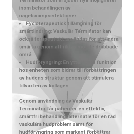
inom behandlingen av
nagelsvampsinfektioner.
Fysioterapeutisk tillämpning för
smärtlindring: Vaskulär Terminator kan
också terapeutiskt användas för att lindra
smärta genom att riktas mot de drabbade
områ
Hudföryngring: En ytterligare funktion
hos enheten som bidrar till förbättringen
av hudens struktur genom att stimulera
tillväxten av kollagen.
Genom användning av Vaskulär
Terminator får patienter en effektiv,
smärtfri behandlingsalternativ för en rad
vaskulära hudproblem samt för
hudföryngring som markant förbättrar