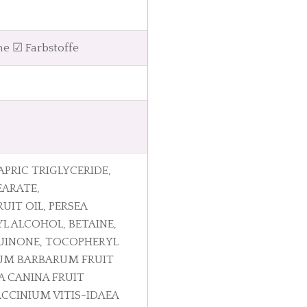
ne ☑ Farbstoffe
PRIC TRIGLYCERIDE,
EARATE,
IT OIL, PERSEA
L ALCOHOL, BETAINE,
QUINONE, TOCOPHERYL
IUM BARBARUM FRUIT
A CANINA FRUIT
CCINIUM VITIS-IDAEA