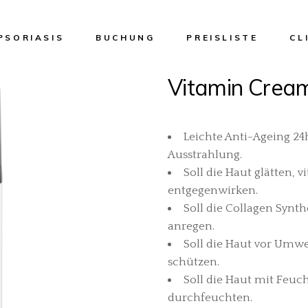
PSORIASIS
BUCHUNG
PREISLISTE
CL
Vitamin Crea
Ges
Fac
(Ho
Leichte Anti-Ageing 24h
Ausstrahlung.
Mic
Soll die Haut glätten, 
HiF
entgegenwirken.
The
Soll die Collagen Syn
Fre
anregen.
Dia
Haa
Soll die Haut vor Umwe
schützen.
Per
Haa
Soll die Haut mit Feuc
med
durchfeuchten.
Dio