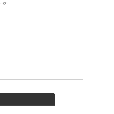
age.
lipolysis –
lipolyse
nic NBE 500
kulär Terminator
 Plasma Pen
 Iri Pen