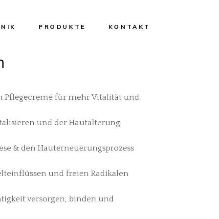
INIK
PRODUKTE
KONTAKT
m
ichtsbehandlung
Peeling
e Carbon Peeling
Reinigung
llywood Peeling)
 Pflegecreme für mehr Vitalität und
Creme
roneedling
Maske
vitalisieren und der Hautalterung
U 3D
Serum
rmolifting – High
Sonne
these & den Hauterneuerungsprozess
quency Treatment
Körper
thermische
rentfernung
lteinflüssen und freien Radikalen
Hand
manente
Haare
rentfernung mit
htigkeit versorgen, binden und
Augen
izinischem
denlaser