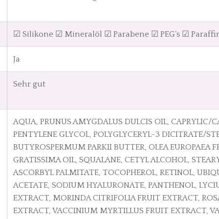
☑ Silikone ☑ Mineralöl ☑ Parabene ☑ PEG‘s ☑ Paraffi
Ja
Sehr gut
AQUA, PRUNUS AMYGDALUS DULCIS OIL, CAPRYLIC/CA
PENTYLENE GLYCOL, POLYGLYCERYL-3 DICITRATE/ST
BUTYROSPERMUM PARKII BUTTER, OLEA EUROPAEA FRU
GRATISSIMA OIL, SQUALANE, CETYL ALCOHOL, STEARY
ASCORBYL PALMITATE, TOCOPHEROL, RETINOL, UBI
ACETATE, SODIUM HYALURONATE, PANTHENOL, LYC
EXTRACT, MORINDA CITRIFOLIA FRUIT EXTRACT, ROS
EXTRACT, VACCINIUM MYRTILLUS FRUIT EXTRACT, VA