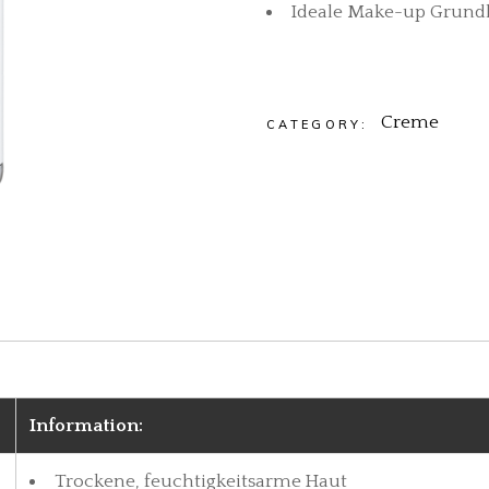
Ideale Make-up Grundl
Cryo
Kryo
Nan
Vas
Creme
CATEGORY:
LCN
Yavu
Information:
Trockene, feuchtigkeitsarme Haut