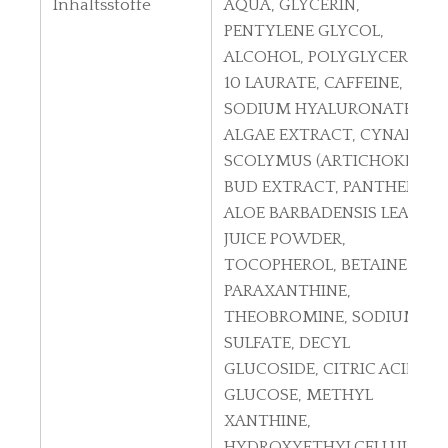
Inhaltsstoffe
AQUA, GLYCERIN,
PENTYLENE GLYCOL,
ALCOHOL, POLYGLYCERYL-
10 LAURATE, CAFFEINE,
SODIUM HYALURONATE,
ALGAE EXTRACT, CYNARA
SCOLYMUS (ARTICHOKE)
BUD EXTRACT, PANTHENOL,
ALOE BARBADENSIS LEAF
JUICE POWDER,
TOCOPHEROL, BETAINE,
PARAXANTHINE,
THEOBROMINE, SODIUM
SULFATE, DECYL
GLUCOSIDE, CITRIC ACID,
GLUCOSE, METHYL
XANTHINE,
HYDROXYETHYLCELLULOSE,