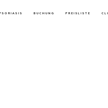
PSORIASIS
BUCHUNG
PREISLISTE
CL
Ges
Fac
(Ho
Mic
HiF
The
Fre
Dia
Haa
Per
Haa
med
Dio